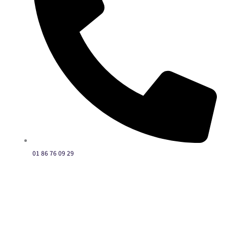
01 86 76 09 29
©
Site web dentiste
| Tous droits réservés | Propulsé par
Substances
Actives
|
Mentions légales
|
ECO ACTIV