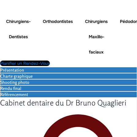
Aller
au
contenu
Chirurgiens-
Orthodontistes
Chirurgiens
Pédodon
Dentistes
Maxillo-
faciaux
Planifier un Rendez-Vous
Présentation
Charte graphique
Shooting photo
Rendu final
Référencement
Cabinet dentaire du Dr Bruno Quaglieri