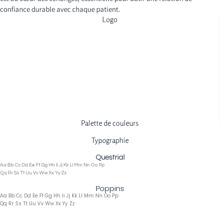
confiance durable avec chaque patient.
Logo
Palette de couleurs
Typographie
Questrial
Aa Bb Cc Dd Ee Ff Gg Hh Ii Jj Kk Ll Mm Nn Oo Pp
Qq Rr Ss Tt Uu Vv Ww Xx Yy Zz
Poppins
Aa Bb Cc Dd Ee Ff Gg Hh Ii Jj Kk Ll Mm Nn Oo Pp
Qq Rr Ss Tt Uu Vv Ww Xx Yy Zz